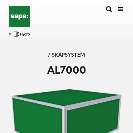
Fortsätt
till
innehållet
/ SKÅPSYSTEM
AL7000