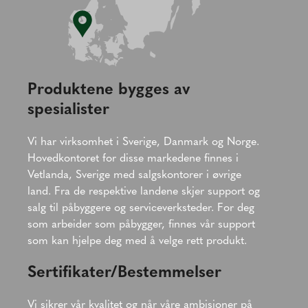
Produktene bygges av
spesialister
Vi har virksomhet i Sverige, Danmark og Norge.
Hovedkontoret for disse markedene finnes i
Vetlanda, Sverige med salgskontorer i øvrige
land. Fra de respektive landene skjer support og
salg til påbyggere og serviceverksteder. For deg
som arbeider som påbygger, finnes vår support
som kan hjelpe deg med å velge rett produkt.
Sertifikater/Bestemmelser
Vi sikrer vår kvalitet og når våre ambisjoner på