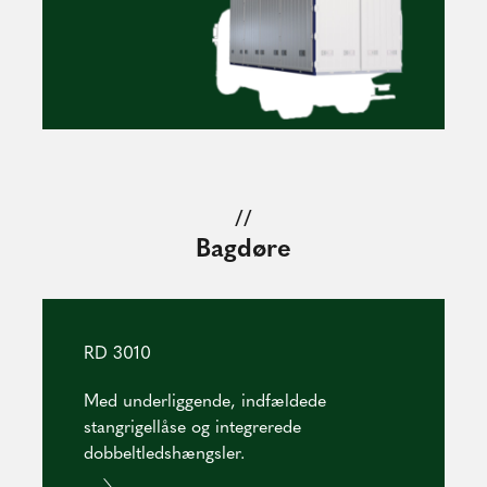
//
Bagdøre
RD 3010
Med underliggende, indfældede
stangrigellåse og integrerede
dobbeltledshængsler.