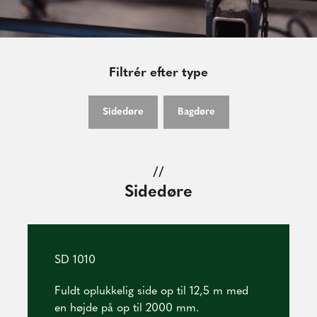
Filtrér efter type
Sidedøre
Bagdøre
//
Sidedøre
SD 1010
Fuldt oplukkelig side op til 12,5 m med
en højde på op til 2000 mm.